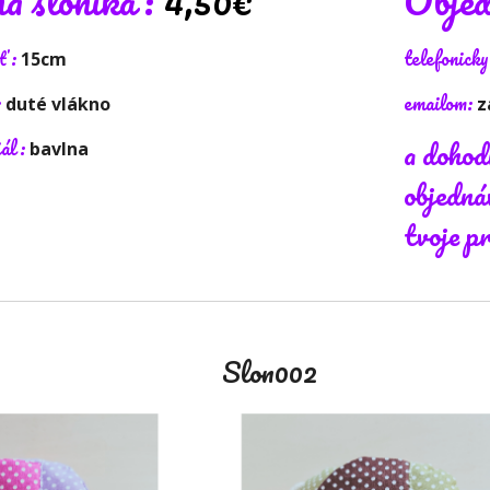
a s
lonika
:
4,50€
Objed
ť :
telefonicky
15cm
:
emailom:
duté vlákno
z
a dohod
ál
:
bavlna
objedná
tvoje p
Slon00
2