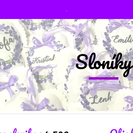
.
ip to main content
Skip to navigat
Sloníky