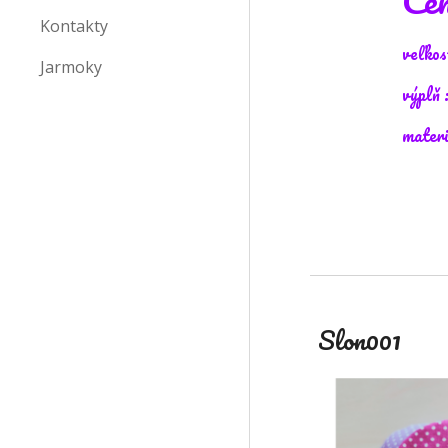
Cen
Kontakty
veľkos
Jarmoky
výplň 
materi
Slon001