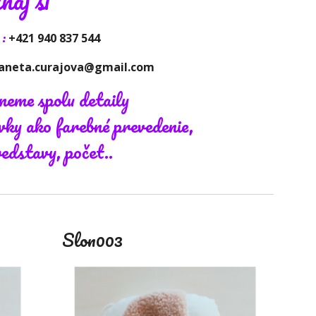
naj si
 :
+421 940 837 544
aneta.curajova@gmail.com
neme spolu detaily
vky ako farebné prevedenie,
redstavy, počet..
Slon00
3