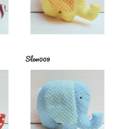
Slon00
9