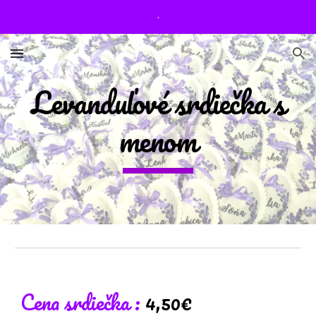
.
Skip to main content
Skip to navigation
Levanduľové srdiečka s
menom
Cena
srdiečka
:
4,50
€