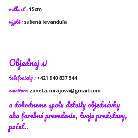
veľkosť :
15cm
v
ýplň
:
sušená levanduľa
Objednaj si
telefonicky :
+421 940 837 544
emailom:
zaneta.curajova@gmail.com
a dohodneme spolu detaily objednávky
ako farebné prevedenie, tvoje predstavy,
počet..