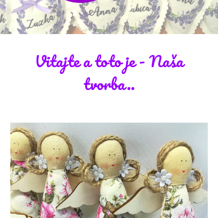
Vitajte a toto je - N
aša
tvorba..