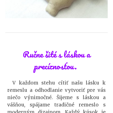
Ručne šité s láskou a
precíznosťou.
V každom stehu cítiť našu lásku k
remeslu a odhodlanie vytvoriť pre vás
niečo výnimočné. Šijeme s láskou a
vášňou, spájame tradičné remeslo s
moderným dizajnom. Každý kúsok je